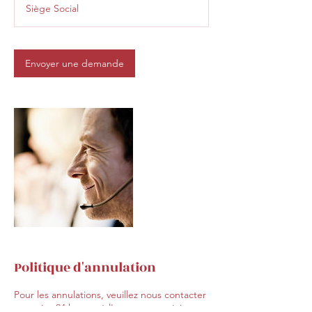
Siège Social
i
n
Envoyer une demande
Politique d'annulation
Pour les annulations, veuillez nous contacter
au moins 24 heures à l'avance pour éviter